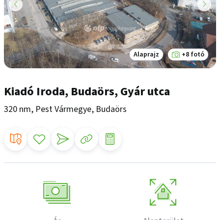
Alaprajz
+8 fotó
Kiadó Iroda, Budaörs, Gyár utca
320 nm, Pest Vármegye, Budaörs