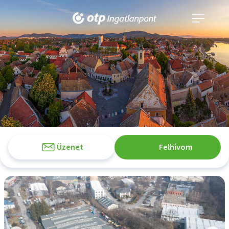
Navigáció
kinyitása
Üzenet
Felhívom