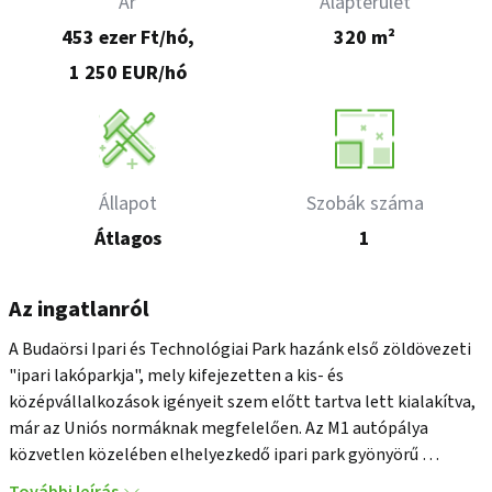
Ár
Alapterület
453 ezer Ft/hó,
320 m²
1 250 EUR/hó
Állapot
Szobák száma
Átlagos
1
Az ingatlanról
A Budaörsi Ipari és Technológiai Park hazánk első zöldövezeti 
"ipari lakóparkja", mely kifejezetten a kis- és 
középvállalkozások igényeit szem előtt tartva lett kialakítva, 
már az Uniós normáknak megfelelően. Az M1 autópálya 
közvetlen közelében elhelyezkedő ipari park gyönyörű 
környezete, fejlett infrastruktúrája számos neves vállalatot 
További leírás