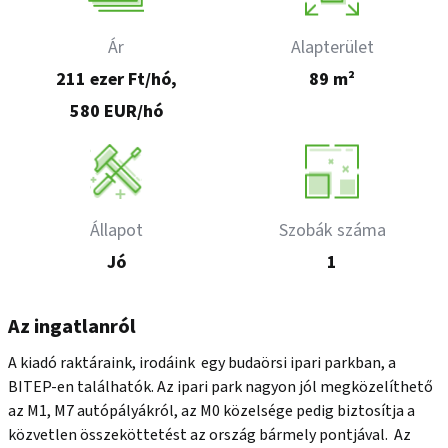
Ár
Alapterület
211 ezer Ft/hó,
89 m²
580 EUR/hó
Állapot
Szobák száma
Jó
1
Az ingatlanról
A kiadó raktáraink, irodáink  egy budaörsi ipari parkban, a 
BITEP-en találhatók. Az ipari park nagyon jól megközelíthető 
az M1, M7 autópályákról, az M0 közelsége pedig biztosítja a 
közvetlen összeköttetést az ország bármely pontjával.  Az 