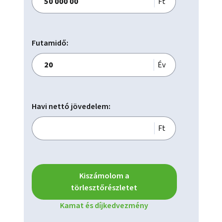
Ft
Futamidő:
Év
Havi nettó jövedelem:
Ft
Kiszámolom a
törlesztőrészletet
Kamat és díjkedvezmény