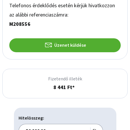
Telefonos érdeklődés esetén kérjük hivatkozzon
 Ingatlan teljes területe: 4 437 nm,

az alábbi referenciaszámra:
 Kiváló megközelítés (M0-M1-M7),

M208556
  Nemzetközi színvonal,

  Belső úthálózat,

 Fejlett infrastruktúra,

Üzenet küldése
 24 órás biztonsági szolgálat,

  Ipari kapuk,

  Homogén belső terek,

  Cégközpontnak kiváló,

Díjmentes parkolóövezet,

Fizetendő illeték
8 441 Ft*
Hitelösszeg: