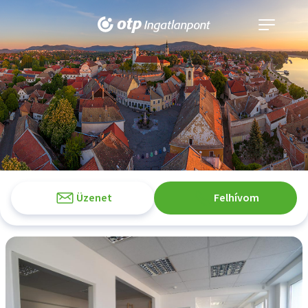
Navigáció
kinyitása
Üzenet
Felhívom