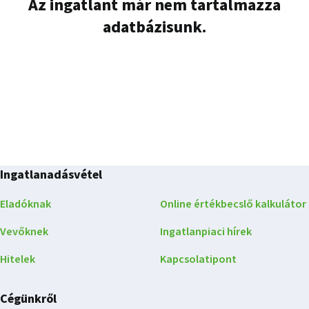
Az ingatlant már nem tartalmazza
adatbázisunk.
Ingatlanadásvétel
Eladóknak
Online értékbecslő kalkulátor
Vevőknek
Ingatlanpiaci hírek
Hitelek
Kapcsolatipont
Cégünkről