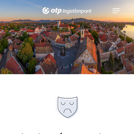
Navigáció
kinyitása