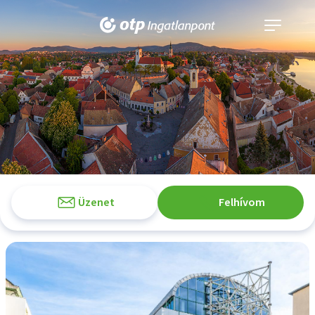
Navigáció
kinyitása
Üzenet
Felhívom