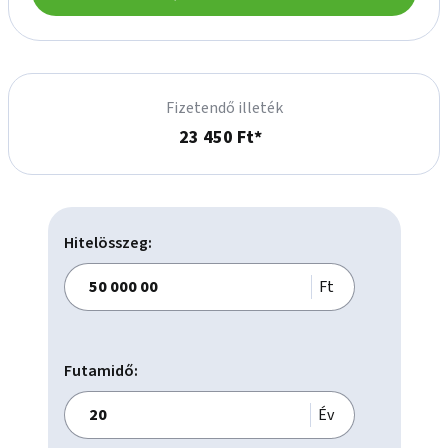
    A-kategóriás irodaépület,

    Telek: 2173 m2,

    Bérelhető terület: 5693 m2,

    Modernizált épület,

Fizetendő illeték
    5 emelet + földszint pincehelyiséggel,

23 450 Ft*
    27 db felszíni parkoló,

    36 db parkoló a mélygarázsban,

    Két lift,

    Padlószőnyeg,

    Természetes fény,

Hitelösszeg:
Biztonsági szolgálat.

Ft
Étterem/Kávézó az épületben

Bérelhető parkoló

Futamidő:
Álmennyezet

Kamerarendszer

Év
Fan coil
