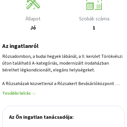
Állapot
Szobák száma
Jó
1
Az ingatlanról
Rózsadombon, a budai hegyek lábánál, a II. kerület Törökvészi 
úton található A-kategóriás, modernizált irodaházban 
bérelhet légkondicionált, elegáns helyiségeket.

A Rózsaházak közvetlenül a Rózsakert Bevásárlóközpont 
mellett helyezkedik el. Az 5 emeletes és földszintes, pincével 
További leírás
rendelkező épületet a nyolcvanas években adták át, 2004-ben a 
kor igényei szerint újították fel, két lift üzemel benne.

Az Ön ingatlan tanácsadója:
Az épület riasztórendszerrel, térfigyelő rendszerrel, kártyás 
beléptető rendszerrel felszerelt, 24 órás portaszolgálat 