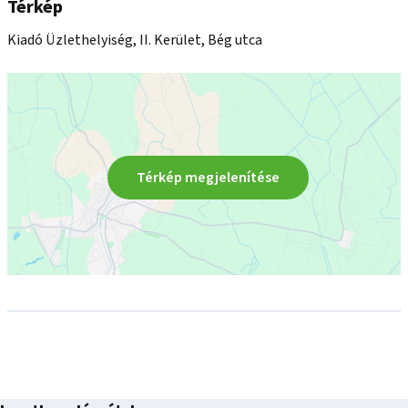
Térkép
Fenntartási és üzemeltetési díj: 7,9 EUR+ ÁFA/m2

Kiadó Üzlethelyiség, II. Kerület, Bég utca
Térkép megjelenítése