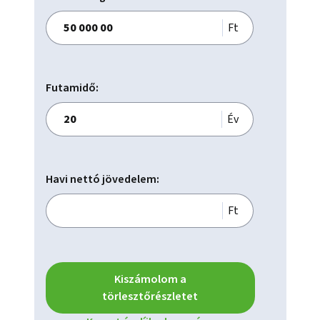
Díjmentes parkolóövezet,

Belső udvar vagy tetőkert,

Ft
Kerékpártároló,

Székhelyszolgáltatás,

Közösségi tér,

Futamidő:
Bérelhető parkoló,

Raktárterület,

Év
Ingatlan adminisztráció és menedzsment,

Nyitható ablak,

Lift,

Havi nettó jövedelem:
Betonaljzat.

Ft
Kiszámolom a
törlesztőrészletet