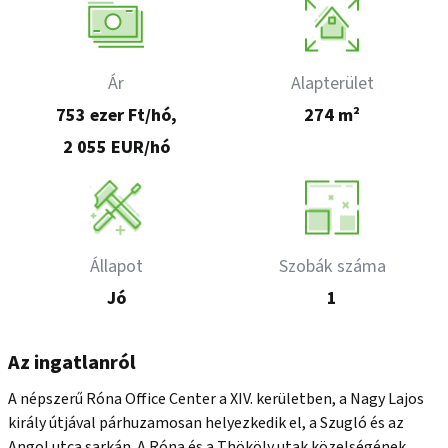
Ár
Alapterület
753 ezer Ft/hó,
274 m²
2 055 EUR/hó
Állapot
Szobák száma
Jó
1
Az ingatlanról
A népszerű Róna Office Center a XIV. kerületben, a Nagy Lajos 
király útjával párhuzamosan helyezkedik el, a Szugló és az 
Angol utca sarkán. A Róna és a Thököly utak közelségének 