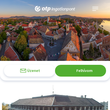
Navigáció
kinyitása
Üzenet
Felhívom