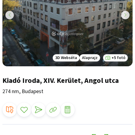
3D Webséta
Alaprajz
+5 fotó
Kiadó Iroda, XIV. Kerület, Angol utca
274 nm, Budapest