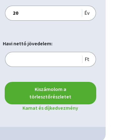
Év
Havi nettó jövedelem:
Ft
Kiszámolom a
törlesztőrészletet
Kamat és díjkedvezmény