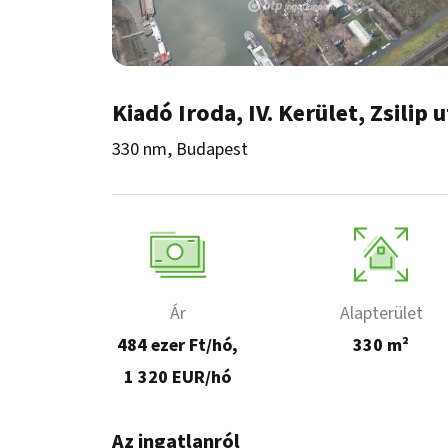
Kiadó Iroda, IV. Kerület, Zsilip 
330 nm, Budapest
Ár
Alapterület
484 ezer Ft/hó,
330 m²
1 320 EUR/hó
Az ingatlanról