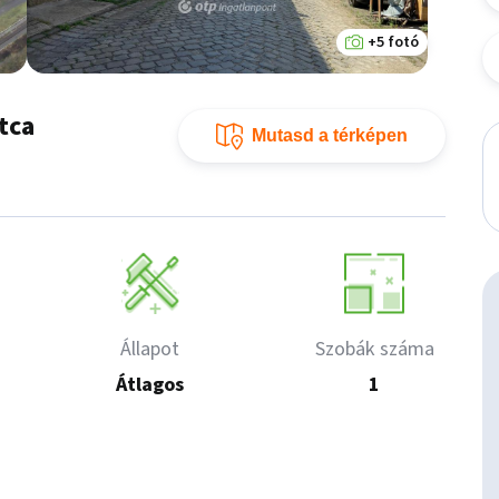
+5 fotó
utca
Mutasd a térképen
Állapot
Szobák száma
Átlagos
1