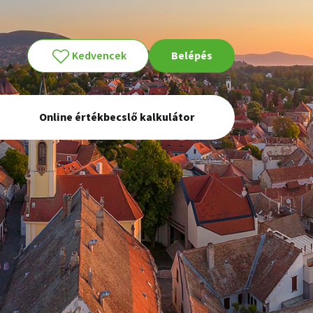
Kedvencek
Belépés
Online értékbecslő kalkulátor