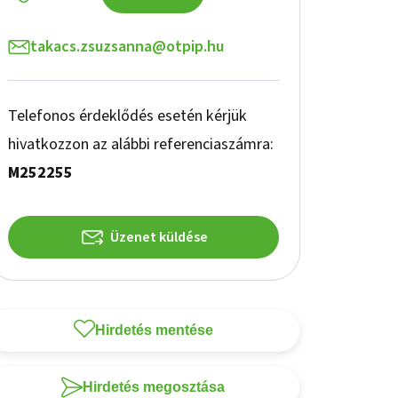
takacs.zsuzsanna@otpip.hu
Telefonos érdeklődés esetén kérjük
hivatkozzon az alábbi referenciaszámra:
M252255
Üzenet küldése
Hirdetés mentése
Hirdetés megosztása