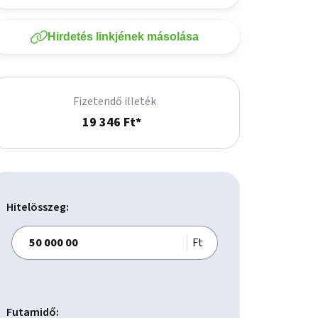
Hirdetés linkjének másolása
Fizetendő illeték
19 346 Ft*
Hitelösszeg:
Ft
Futamidő: