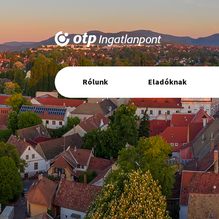
Elsődleges
Rólunk
Eladóknak
navigáció