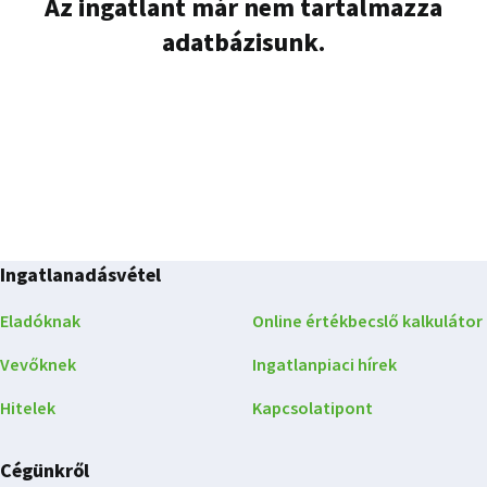
Az ingatlant már nem tartalmazza
adatbázisunk.
Ingatlanadásvétel
Eladóknak
Online értékbecslő kalkulátor
Vevőknek
Ingatlanpiaci hírek
Hitelek
Kapcsolatipont
Cégünkről