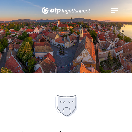
Navigáció
kinyitása