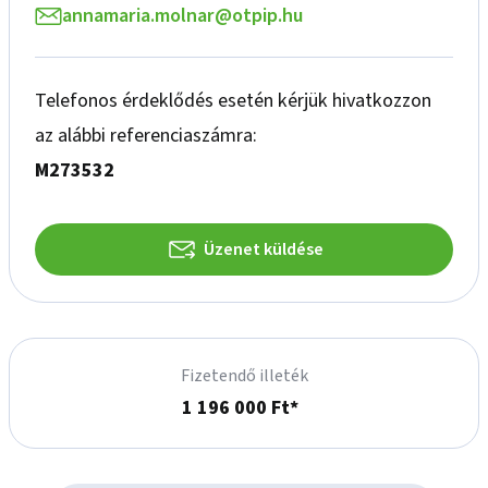
annamaria.molnar@otpip.hu
Telefonos érdeklődés esetén kérjük hivatkozzon
az alábbi referenciaszámra:
M273532
Üzenet küldése
Fizetendő illeték
1 196 000 Ft*