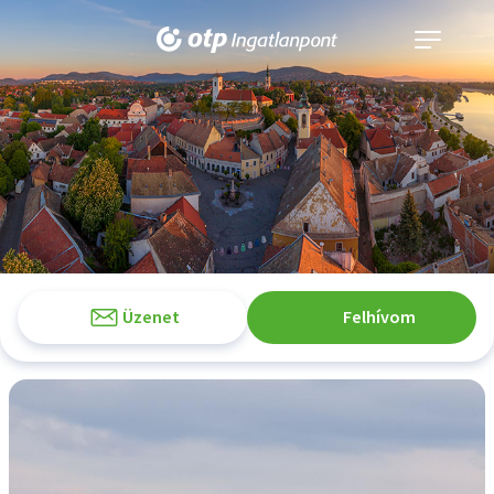
Navigáció
kinyitása
Üzenet
Felhívom