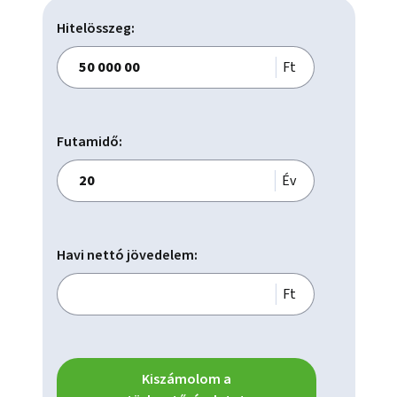
Hitelösszeg:
Ft
Futamidő:
Év
Havi nettó jövedelem:
Ft
Kiszámolom a