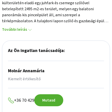
külterületén eladó egy juhfark és csemege szőlővel 
betelepített 2495 m2-es terület, melyen egy balatoni 
panorámás kis pinceépület áll, ami szerepel a 
térképmásolaton. A tulajdoni lapon szőlő és gazdasági épület  
besorolású, kifüggesztés köteles, nagyrészt aszfaltos és 
További leírás
beton útról, rövid szakaszon földútról megközelíthető. 
Közművek közül a villany bekötve, víz a telekhatáron, a 
pincétől pár méterre. A közelében található egy  4411 m2-es, 
Az Ön ingatlan tanácsadója:
illetve egy 7886 m2-es szürkebarát szőlőültetvény, a  három 
ingatlan akár együtt is eladó. Igény szerint a műveléshez 
traktor is eladó.
Molnár Annamária
Kiemelt értékesítő
+36 70 429
Mutasd