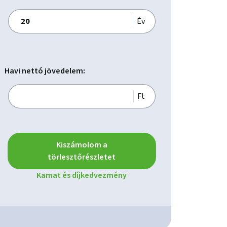
Év
Havi nettó jövedelem:
Ft
Kiszámolom a
törlesztőrészletet
Kamat és díjkedvezmény