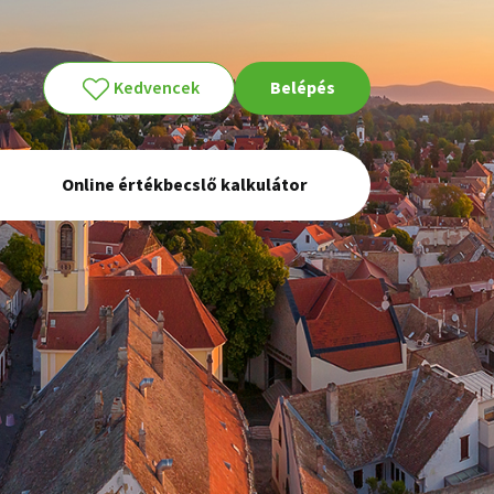
Kedvencek
Belépés
Online értékbecslő kalkulátor