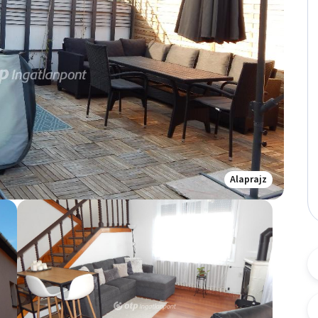
Alaprajz