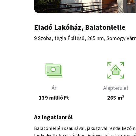
Eladó Lakóház, Balatonlelle
9 Szoba, tégla Építésű, 265 nm, Somogy Vár
Ár
Alapterület
139 millió Ft
265 m²
Az ingatlanról
Balatonlellén szaunával, jakuzzival rendelkező na
legkedveltebb utcájában, igényes házak szomszéd