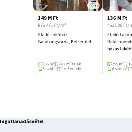
29
149 M Ft
136 M Ft
876 471 Ft/m²
462 586 Ft/
Eladó Lakóház,
Eladó Lakóh
Balatongyörök, Belterület
Balatonendr
házas lakóö
255 m²
447 m² telek
255 m²
1
5 szoba
9 m² erkély
6 szoba
Ingatlanadásvétel