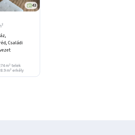
43
m²
áz,
éd, Családi
vezet
274 m² telek
38.9 m² erkély