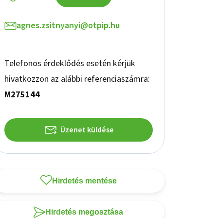
agnes.zsitnyanyi@otpip.hu
Telefonos érdeklődés esetén kérjük
hivatkozzon az alábbi referenciaszámra:
M275144
Üzenet küldése
Hirdetés mentése
Hirdetés megosztása