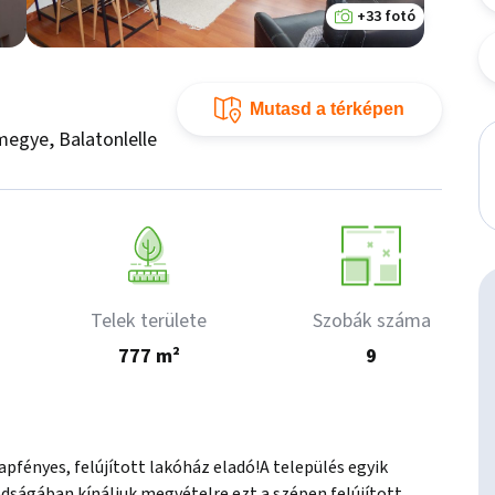
+33 fotó
Mutasd a térképen
megye, Balatonlelle
Telek területe
Szobák száma
777 m²
9
pfényes, felújított lakóház eladó!A település egyik 
ságában kínáljuk megvételre ezt a szépen felújított, 