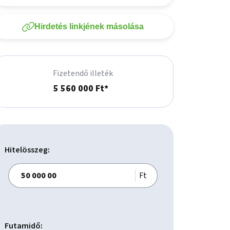
Hirdetés linkjének másolása
Fizetendő illeték
5 560 000 Ft*
Hitelösszeg:
Ft
Futamidő: