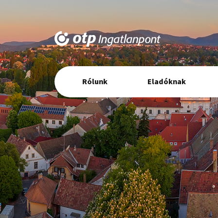
Elsődleges
Rólunk
Eladóknak
navigáció