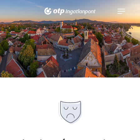
Navigáció
kinyitása