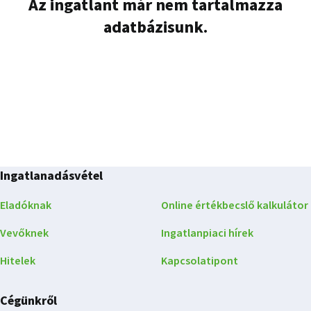
Az ingatlant már nem tartalmazza
adatbázisunk.
Ingatlanadásvétel
Eladóknak
Online értékbecslő kalkulátor
Vevőknek
Ingatlanpiaci hírek
Hitelek
Kapcsolatipont
Cégünkről