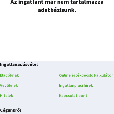
Az ingatlant már nem tartalmazza
adatbázisunk.
Ingatlanadásvétel
Eladóknak
Online értékbecslő kalkulátor
Vevőknek
Ingatlanpiaci hírek
Hitelek
Kapcsolatipont
Cégünkről