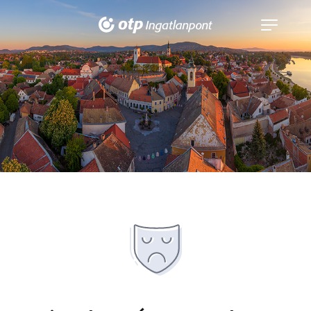
Navigáció
kinyitása