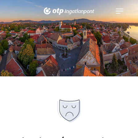
Navigáció
kinyitása