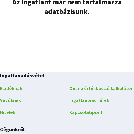
Az ingatlant már nem tartalmazza
adatbázisunk.
Ingatlanadásvétel
Eladóknak
Online értékbecslő kalkulátor
Vevőknek
Ingatlanpiaci hírek
Hitelek
Kapcsolatipont
Cégünkről