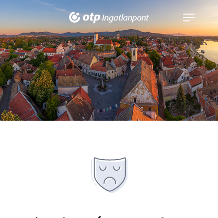
Navigáció
kinyitása