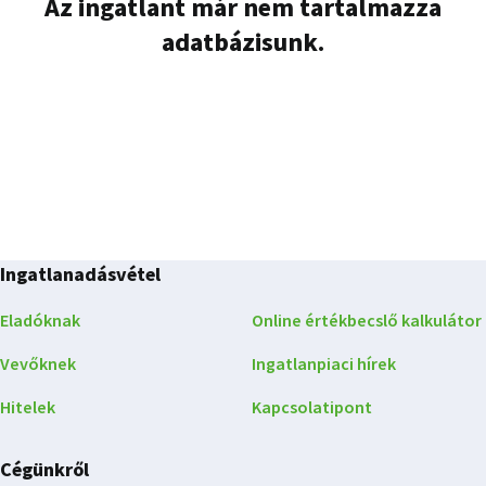
Az ingatlant már nem tartalmazza
adatbázisunk.
Ingatlanadásvétel
Eladóknak
Online értékbecslő kalkulátor
Vevőknek
Ingatlanpiaci hírek
Hitelek
Kapcsolatipont
Cégünkről