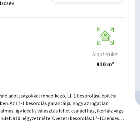
iscsév
Alapterület
910 m²
iváló adottságokkal rendelkező, Lf-1 besorolású építési 
en. Az Lf-1 besorolás garantálja, hogy az ingatlan 
mas, így ideális választás lehet családi ház, ikerház vagy 
rület: 910 négyzetméterÖvezeti besorolás: Lf-1Csendes, 
elben üzlet, iskola, óvoda.Könnyű megközelíthetőség 
ű panorámás rálátás a hegyekre!Pillanatnyilag művelés 