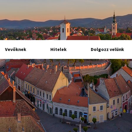
Vevőknek
Hitelek
Dolgozz velünk