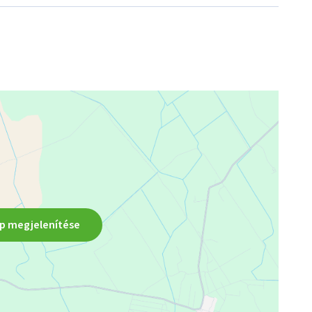
ek lehetőséget! További információért és megtekintésért 
p megjelenítése