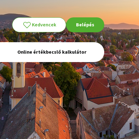
Kedvencek
Belépés
Online értékbecslő kalkulátor