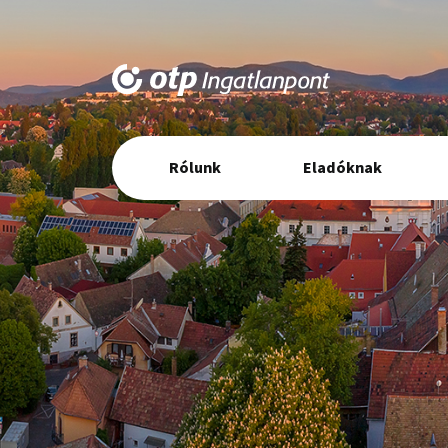
Elsődleges
Rólunk
Eladóknak
navigáció