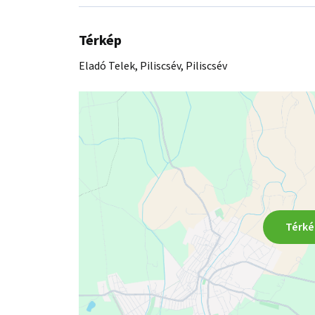
alatt, gyümölcsfák, szőlő.Ne hagyja ki ezt a rem
hívjon bizalommal!
Térkép
Eladó Telek, Piliscsév, Piliscsév
Térké