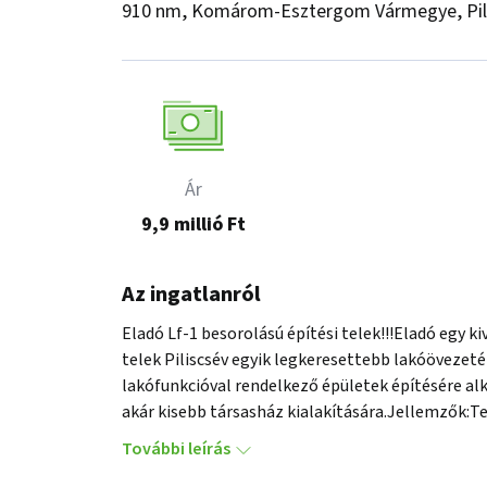
910 nm, Komárom-Esztergom Vármegye, Pil
Ár
9,9 millió Ft
Az ingatlanról
Eladó Lf-1 besorolású építési telek!!!Eladó egy k
telek Piliscsév egyik legkeresettebb lakóövezetéb
lakófunkcióval rendelkező épületek építésére alkal
akár kisebb társasház kialakítására.Jellemzők:Te
zöldövezeti környezetKiváló infrastruktúra: köz
További leírás
tömegközlekedéssel és autóval egyaránt.Gyönyör