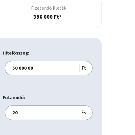
Fizetendő illeték
396 000 Ft*
Hitelösszeg:
Ft
Futamidő:
Év