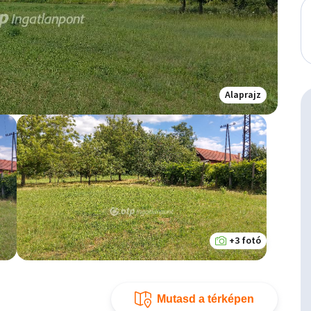
Alaprajz
+3 fotó
Mutasd a térképen