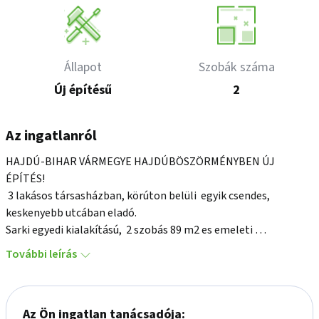
Állapot
Szobák száma
Új építésű
2
Az ingatlanról
HAJDÚ-BIHAR VÁRMEGYE HAJDÚBÖSZÖRMÉNYBEN ÚJ 
ÉPÍTÉS! 

 3 lakásos társasházban, körúton belüli  egyik csendes, 
keskenyebb utcában eladó. 

Sarki egyedi kialakítású,  2 szobás 89 m2 es emeleti 
hálószobákkal, szenkcionált garázs kapuval 19m2. 

További leírás
Magas műszaki tartalommal. 

Átgondolt kipróbált ingatlan, alaprajzok alapján megépülő 
lakásokat, praktikus szempontokat figyelembe véve 
Az Ön ingatlan tanácsadója:
alakították, hogy családias igazi otthont. Gépészete,  