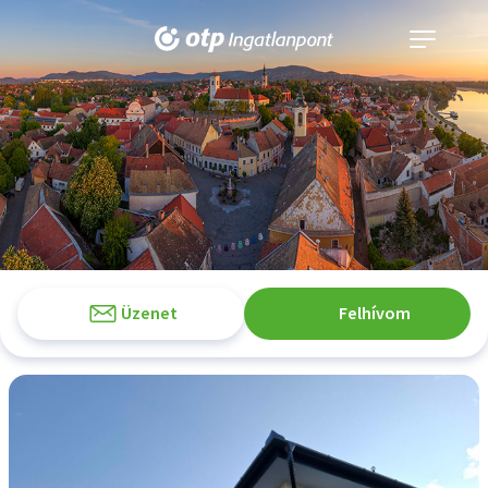
Navigáció
kinyitása
Üzenet
Felhívom