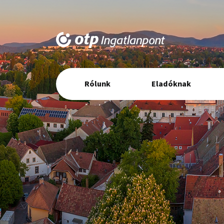
Elsődleges
Rólunk
Eladóknak
navigáció