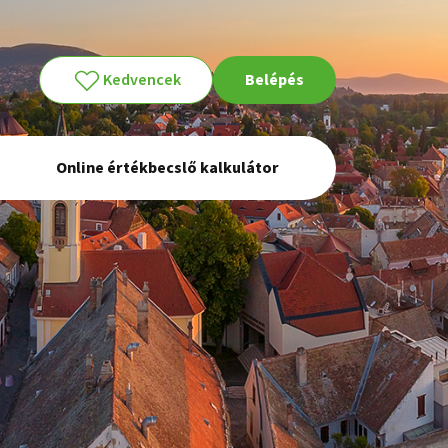
Kedvencek
Belépés
Online értékbecslő kalkulátor