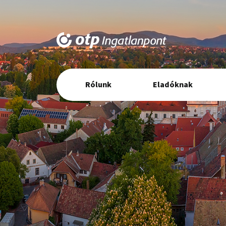
Elsődleges
Rólunk
Eladóknak
navigáció