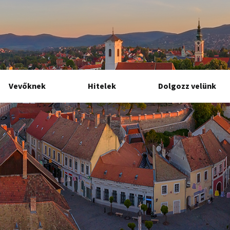
Vevőknek
Hitelek
Dolgozz velünk