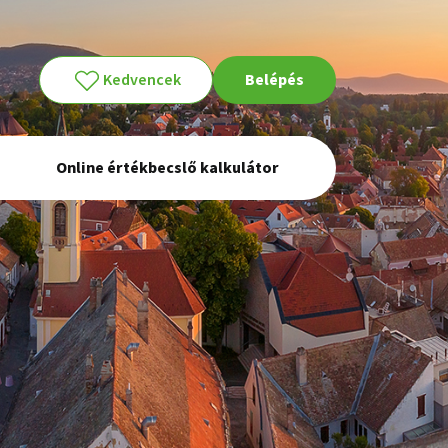
Kedvencek
Belépés
Online értékbecslő kalkulátor