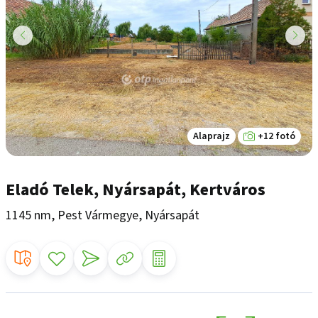
Alaprajz
+12 fotó
Eladó Telek, Nyársapát, Kertváros
1145 nm, Pest Vármegye, Nyársapát