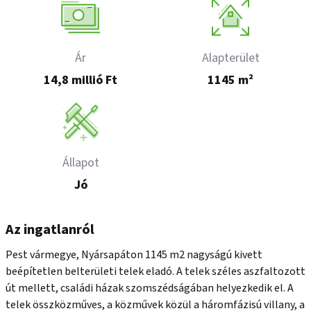
Ár
Alapterület
14,8 millió Ft
1145 m²
Állapot
Jó
Az ingatlanról
Pest vármegye, Nyársapáton 1145 m2 nagyságú kivett 
beépítetlen belterületi telek eladó. A telek széles aszfaltozott 
út mellett, családi házak szomszédságában helyezkedik el. A 
telek összközműves, a közművek közül a háromfázisú villany, a 