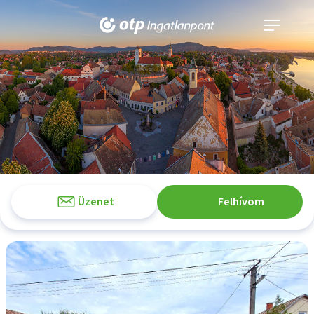
Navigáció
kinyitása
Üzenet
Felhívom