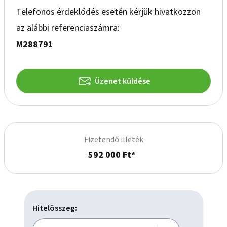
Telefonos érdeklődés esetén kérjük hivatkozzon
A vásárlás finanszírozásához az OTP kedvezőbb kamatozású 
hitelkonstrukcióival tudunk segíteni. Az adásvételi szerződés 
az alábbi referenciaszámra:
lebonyolításához korrekt ügyvédi közreműködést tudunk 
M288791
ajánlani. Eladó ingatlanokat keresünk hazai és külföldi 
partnereink, valamint befektetőink számára!
Üzenet küldése
Fizetendő illeték
592 000 Ft*
Hitelösszeg: