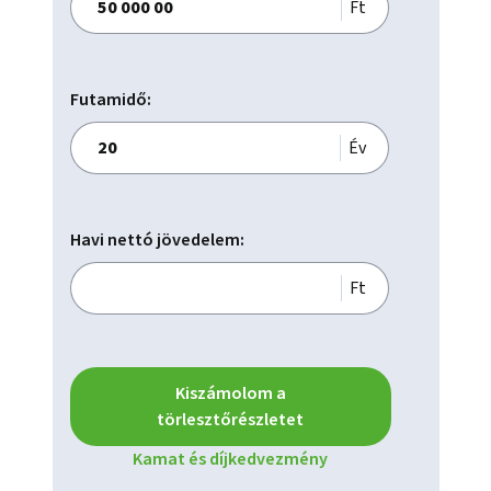
Ft
Futamidő:
Év
Havi nettó jövedelem:
Ft
Kiszámolom a
törlesztőrészletet
Kamat és díjkedvezmény