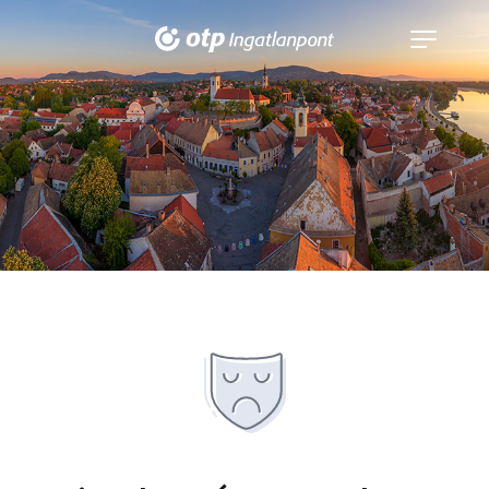
Navigáció
kinyitása