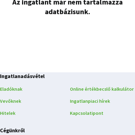
Az ingatlant már nem tartalmazza
adatbázisunk.
Ingatlanadásvétel
Eladóknak
Online értékbecslő kalkulátor
Vevőknek
Ingatlanpiaci hírek
Hitelek
Kapcsolatipont
Cégünkről