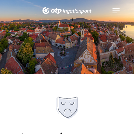
Navigáció
kinyitása