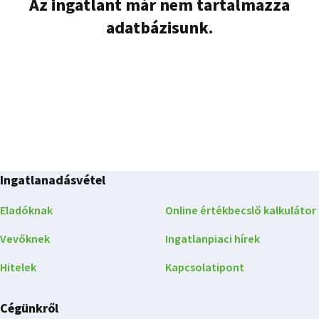
Az ingatlant már nem tartalmazza
adatbázisunk.
Ingatlanadásvétel
Eladóknak
Online értékbecslő kalkulátor
Vevőknek
Ingatlanpiaci hírek
Hitelek
Kapcsolatipont
Cégünkről