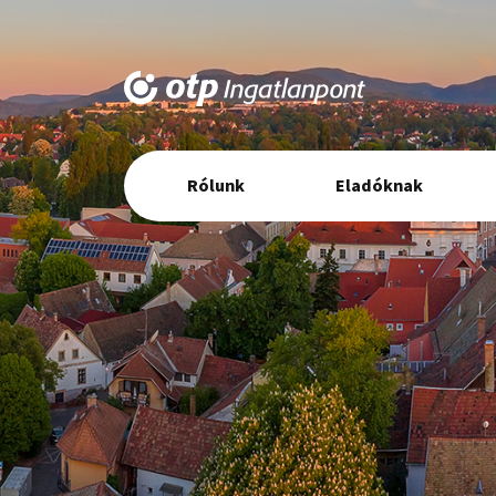
Elsődleges
Rólunk
Eladóknak
navigáció