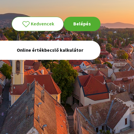
Kedvencek
Belépés
Online értékbecslő kalkulátor