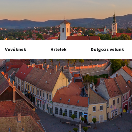
Vevőknek
Hitelek
Dolgozz velünk