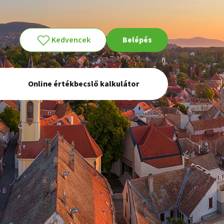
Kedvencek
Belépés
Online értékbecslő kalkulátor