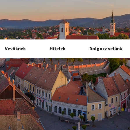
Vevőknek
Hitelek
Dolgozz velünk