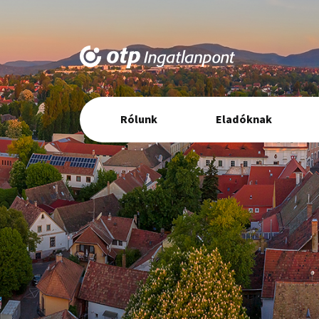
Elsődleges
Rólunk
Eladóknak
navigáció