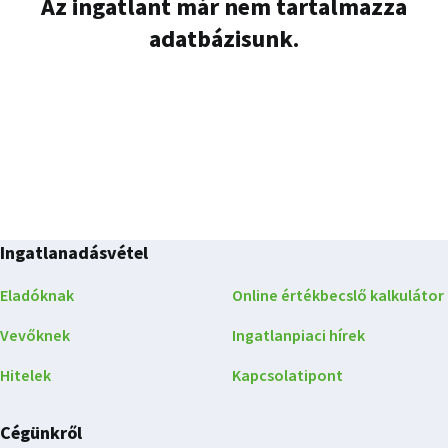
Az ingatlant már nem tartalmazza
adatbázisunk.
Ingatlanadásvétel
Eladóknak
Online értékbecslő kalkulátor
Vevőknek
Ingatlanpiaci hírek
Hitelek
Kapcsolatipont
Cégünkről