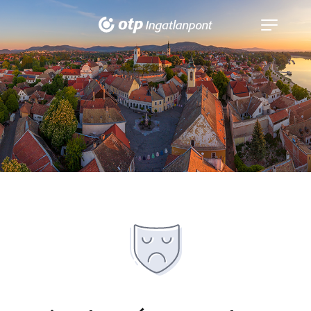
Navigáció
kinyitása