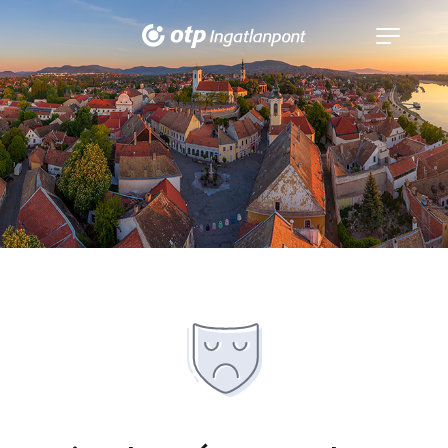
Navigáció
kinyitása