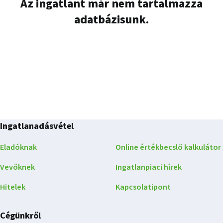
Az ingatlant már nem tartalmazza
adatbázisunk.
Ingatlanadásvétel
Eladóknak
Online értékbecslő kalkulátor
Vevőknek
Ingatlanpiaci hírek
Hitelek
Kapcsolatipont
Cégünkről