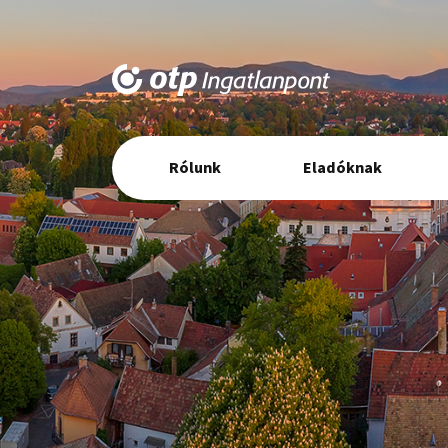
Elsődleges
Rólunk
Eladóknak
navigáció