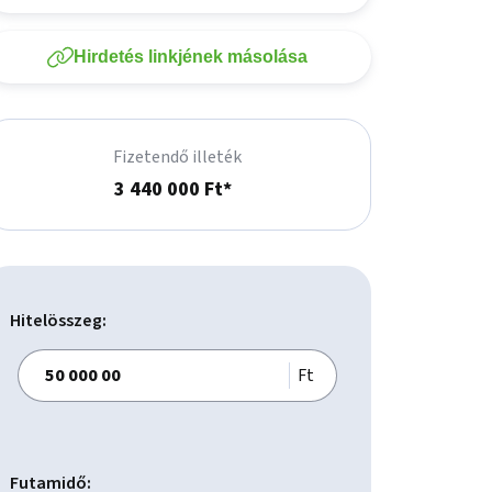
Hirdetés linkjének másolása
Fizetendő illeték
3 440 000 Ft*
Hitelösszeg:
Ft
Futamidő: