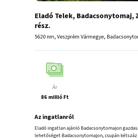
Eladó Telek, Badacsonytomaj, 
rész.
5620 nm, Veszprém Vármegye, Badacsonyto
Ár
86 millió Ft
Az ingatlanról
Eladó ingatlan ajánló Badacsonytomajon gazdaság
lehetőséget Badacsonytomajon, csupán kétszáz m