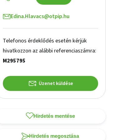
Edina.Hlavacs@otpip.hu
Telefonos érdeklődés esetén kérjük
hivatkozzon az alábbi referenciaszámra:
M295795
Üzenet küldése
Hirdetés mentése
Hirdetés megosztása