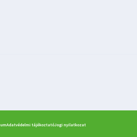
zum
Adatvédelmi tájékoztató
Jogi nyilatkozat