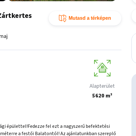
Zártkertes
Mutasd a térképen
maj
Alapterület
5620 m²
i épülettel!Fedezze fel ezt a nagyszerű befektetési 
éterre a festői Balatontól! Az ajánlatunkban szereplő 