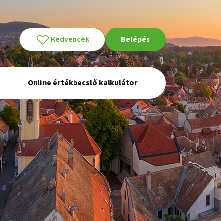
Kedvencek
Belépés
Online értékbecslő kalkulátor