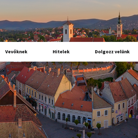
Vevőknek
Hitelek
Dolgozz velünk