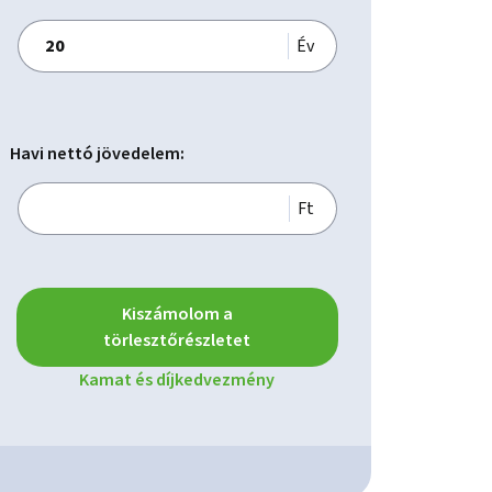
Év
Havi nettó jövedelem:
Ft
Kiszámolom a
törlesztőrészletet
Kamat és díjkedvezmény