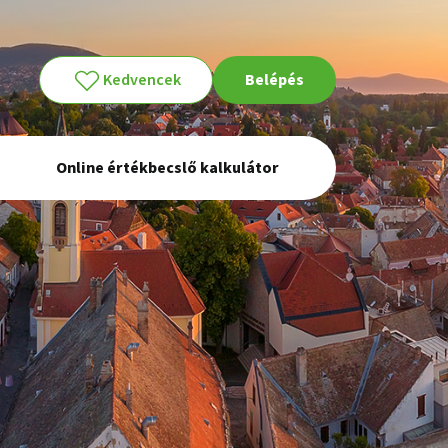
Kedvencek
Belépés
Online értékbecslő kalkulátor