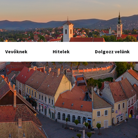
Vevőknek
Hitelek
Dolgozz velünk