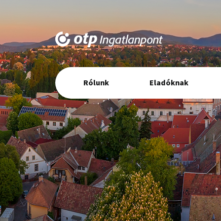
Elsődleges
Rólunk
Eladóknak
navigáció