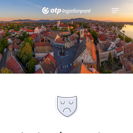
Navigáció
kinyitása