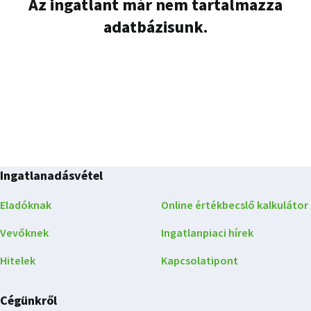
Az ingatlant már nem tartalmazza
adatbázisunk.
Ingatlanadásvétel
Eladóknak
Online értékbecslő kalkulátor
Vevőknek
Ingatlanpiaci hírek
Hitelek
Kapcsolatipont
Cégünkről