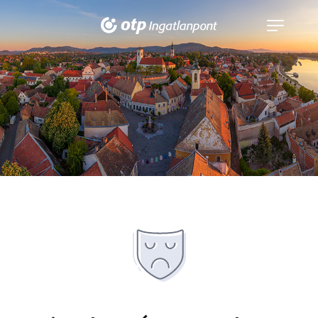
Navigáció
kinyitása