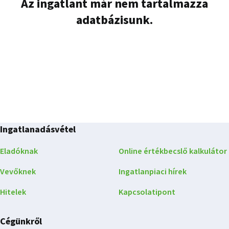
Az ingatlant már nem tartalmazza
adatbázisunk.
Ingatlanadásvétel
Eladóknak
Online értékbecslő kalkulátor
Vevőknek
Ingatlanpiaci hírek
Hitelek
Kapcsolatipont
Cégünkről