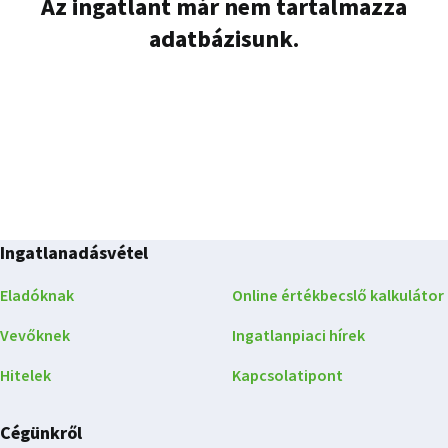
Az ingatlant már nem tartalmazza
adatbázisunk.
Ingatlanadásvétel
Eladóknak
Online értékbecslő kalkulátor
Vevőknek
Ingatlanpiaci hírek
Hitelek
Kapcsolatipont
Cégünkről