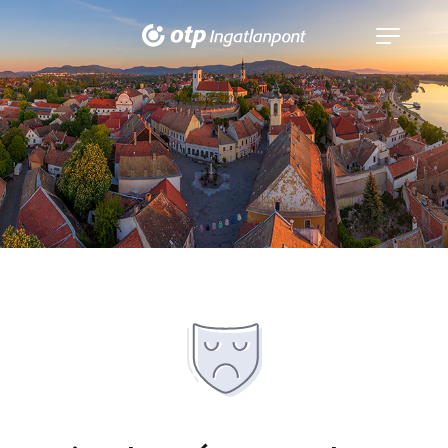
Navigáció
kinyitása