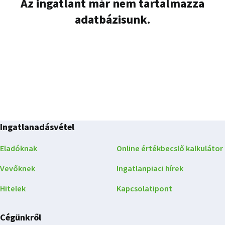
Az ingatlant már nem tartalmazza
adatbázisunk.
Ingatlanadásvétel
Eladóknak
Online értékbecslő kalkulátor
Vevőknek
Ingatlanpiaci hírek
Hitelek
Kapcsolatipont
Cégünkről