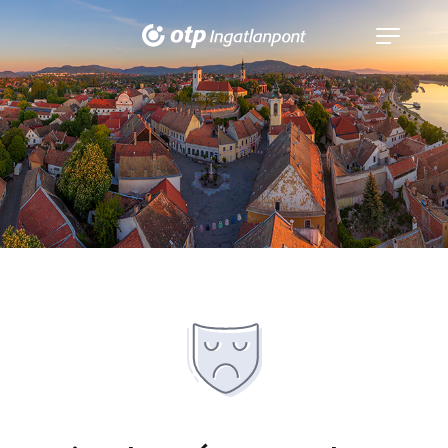
Navigáció
kinyitása