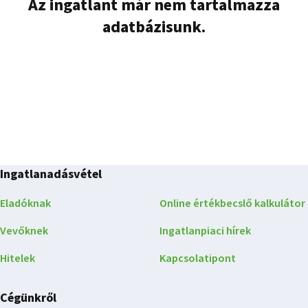
Az ingatlant már nem tartalmazza
adatbázisunk.
Ingatlanadásvétel
Eladóknak
Online értékbecslő kalkulátor
Vevőknek
Ingatlanpiaci hírek
Hitelek
Kapcsolatipont
Cégünkről