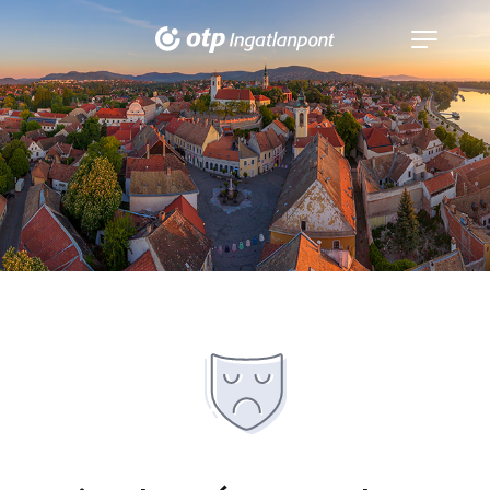
Navigáció
kinyitása