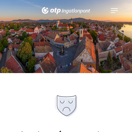
Navigáció
kinyitása