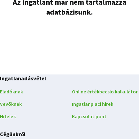
Az ingatlant már nem tartalmazza
adatbázisunk.
Ingatlanadásvétel
Eladóknak
Online értékbecslő kalkulátor
Vevőknek
Ingatlanpiaci hírek
Hitelek
Kapcsolatipont
Cégünkről