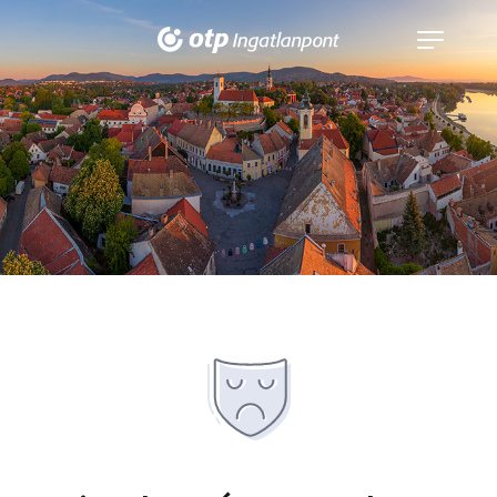
Navigáció
kinyitása