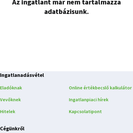
Az ingatlant már nem tartalmazza
adatbázisunk.
Ingatlanadásvétel
Eladóknak
Online értékbecslő kalkulátor
Vevőknek
Ingatlanpiaci hírek
Hitelek
Kapcsolatipont
Cégünkről