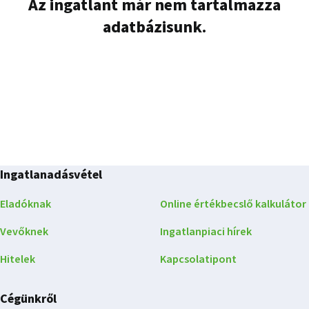
Az ingatlant már nem tartalmazza
adatbázisunk.
Ingatlanadásvétel
Eladóknak
Online értékbecslő kalkulátor
Vevőknek
Ingatlanpiaci hírek
Hitelek
Kapcsolatipont
Cégünkről