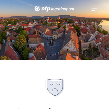
Navigáció
kinyitása