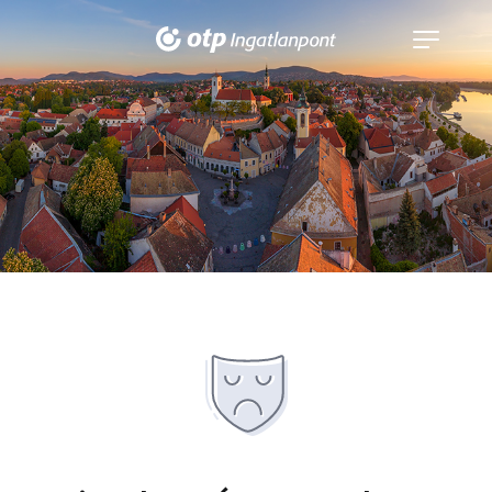
Navigáció
kinyitása