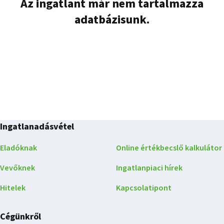
Az ingatlant már nem tartalmazza
adatbázisunk.
Ingatlanadásvétel
Eladóknak
Online értékbecslő kalkulátor
Vevőknek
Ingatlanpiaci hírek
Hitelek
Kapcsolatipont
Cégünkről