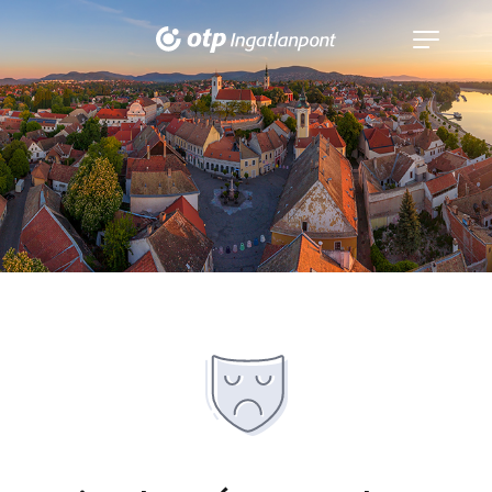
Navigáció
kinyitása