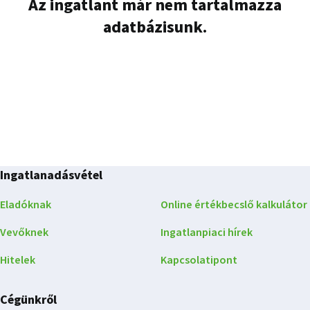
Az ingatlant már nem tartalmazza
adatbázisunk.
Ingatlanadásvétel
Eladóknak
Online értékbecslő kalkulátor
Vevőknek
Ingatlanpiaci hírek
Hitelek
Kapcsolatipont
Cégünkről