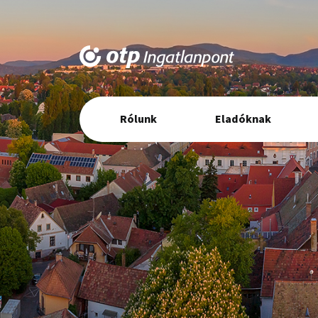
Elsődleges
Rólunk
Eladóknak
navigáció