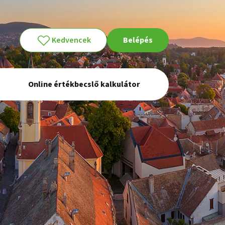
Kedvencek
Belépés
Online értékbecslő kalkulátor