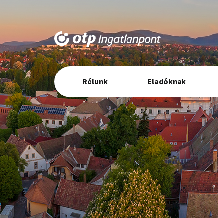
Elsődleges
Rólunk
Eladóknak
navigáció