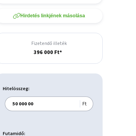
Hirdetés linkjének másolása
Fizetendő illeték
396 000 Ft*
Hitelösszeg:
Ft
Futamidő: