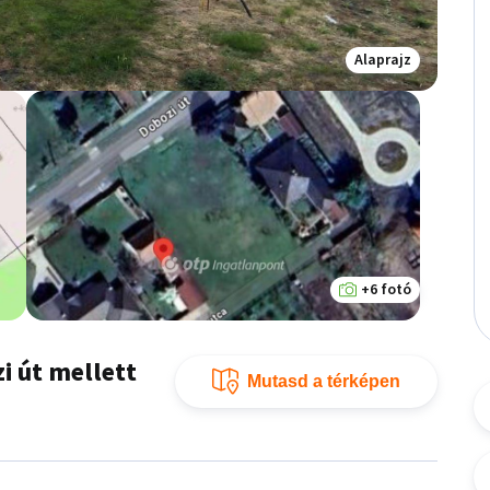
Alaprajz
+6 fotó
i út mellett
Mutasd a térképen