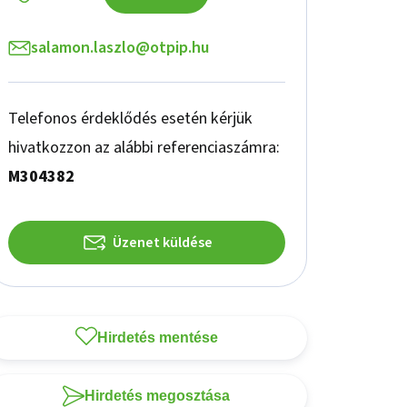
salamon.laszlo@otpip.hu
Telefonos érdeklődés esetén kérjük
hivatkozzon az alábbi referenciaszámra:
M304382
Üzenet küldése
Hirdetés mentése
Hirdetés megosztása