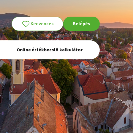
Kedvencek
Belépés
Online értékbecslő kalkulátor