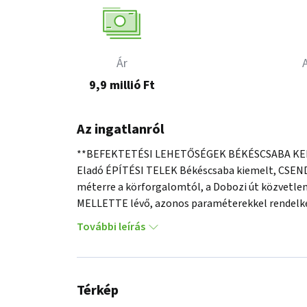
Ár
9,9 millió Ft
Az ingatlanról
**BEFEKTETÉSI LEHETŐSÉGEK BÉKÉSCSABA KE
Eladó ÉPÍTÉSI TELEK Békéscsaba kiemelt, CSENDE
méterre a körforgalomtól, a Dobozi út közvetlen 
MELLETTE lévő, azonos paraméterekkel rendelkez
nagyszabású terveket is MEGVALÓSÍTHAT!

További leírás
A telkek ALAPTERÜLETE több mint 800 négyzetmét
KIEMELKEDŐK: ikerház vagy ÖNÁLLÓ CSALÁDI HÁZ 
számára is IDEÁLIS választás!

Az ingatlanok HÁTSÓ RÉSZÉNÉL külön utca biz
Térkép
közterületként szolgál, tovább növelve a TEL