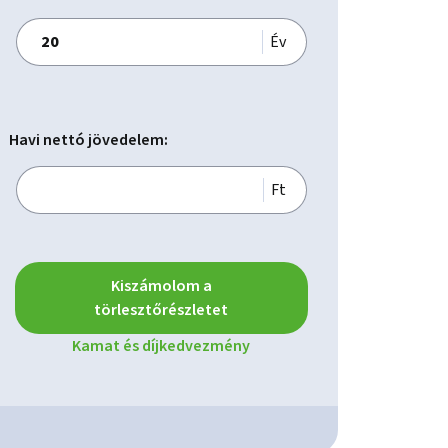
Év
Havi nettó jövedelem:
Ft
Kiszámolom a
törlesztőrészletet
Kamat és díjkedvezmény