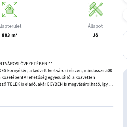
Alapterület
Állapot
803 m²
Jó
RTVÁROSI ÖVEZETÉBEN!**

S környékén, a kedvelt kertvárosi részen, mindössze 500 
közelében! A lehetőség egyedülálló: a közvetlen 
ő TELEK is eladó, akár EGYBEN is megvásárolható, így 
er. Az ingatlanok hasznosítási lehetőségei 
is építhető rájuk, akár BEFEKTETŐK, akár családok 
tosítja a MEGKÖZELÍTHETŐSÉGET, mely TÖLTÖTT MŰÚT, 
EK PRAKTIKUSSÁGÁT. A BEÉPÍTHETŐSÉGI mutatók is 