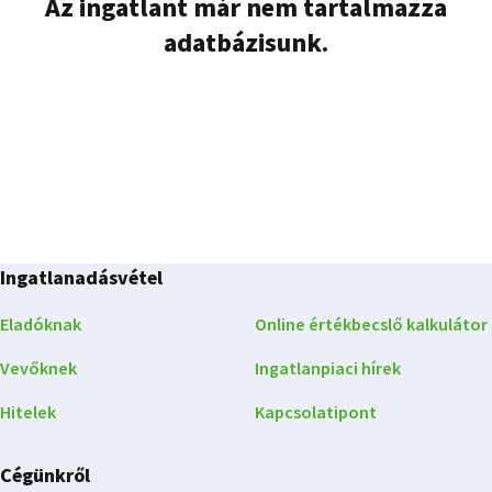
Az ingatlant már nem tartalmazza
adatbázisunk.
Ingatlanadásvétel
Eladóknak
Online értékbecslő kalkulátor
Vevőknek
Ingatlanpiaci hírek
Hitelek
Kapcsolatipont
Cégünkről