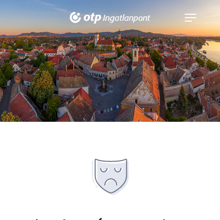
Navigáció
kinyitása