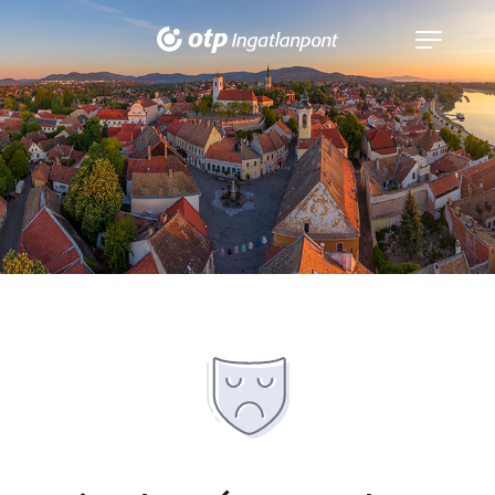
Navigáció
kinyitása