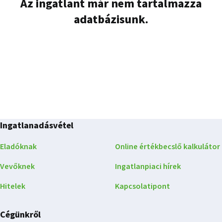
Az ingatlant már nem tartalmazza
adatbázisunk.
Ingatlanadásvétel
Eladóknak
Online értékbecslő kalkulátor
Vevőknek
Ingatlanpiaci hírek
Hitelek
Kapcsolatipont
Cégünkről