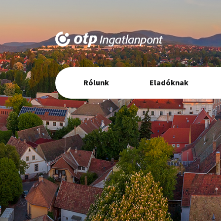
Elsődleges
Rólunk
Eladóknak
navigáció