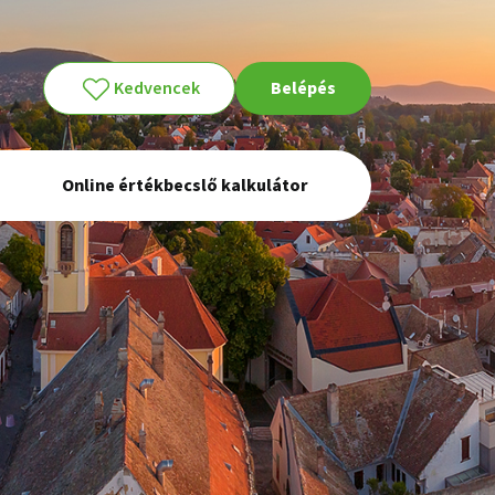
Kedvencek
Belépés
Online értékbecslő kalkulátor