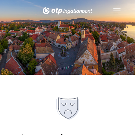
Navigáció
kinyitása