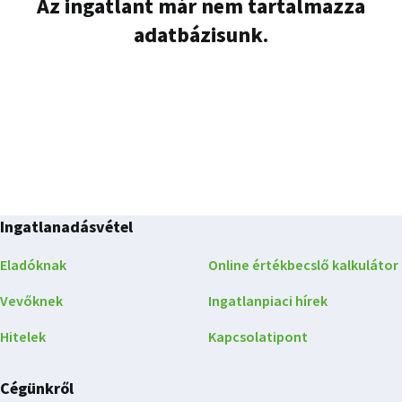
Az ingatlant már nem tartalmazza
adatbázisunk.
Ingatlanadásvétel
Eladóknak
Online értékbecslő kalkulátor
Vevőknek
Ingatlanpiaci hírek
Hitelek
Kapcsolatipont
Cégünkről