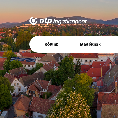
Elsődleges
Rólunk
Eladóknak
navigáció