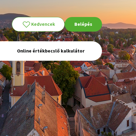
Kedvencek
Belépés
Online értékbecslő kalkulátor