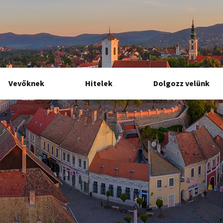
Vevőknek
Hitelek
Dolgozz velünk