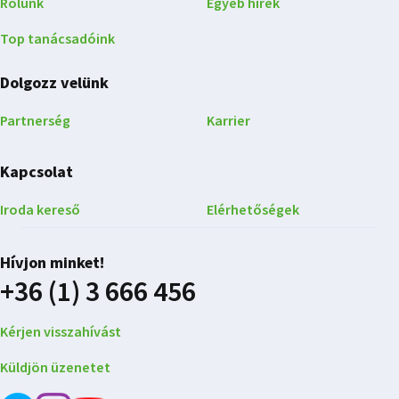
Rólunk
Egyéb hírek
Top tanácsadóink
Dolgozz velünk
Partnerség
Karrier
Kapcsolat
Iroda kereső
Elérhetőségek
Hívjon minket!
+36 (1) 3 666 456
Kérjen visszahívást
Küldjön üzenetet