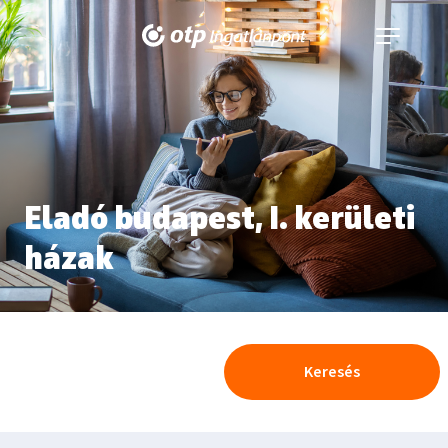
Navigáció
kinyitása
Eladó budapest, I. kerületi
házak
Keresés