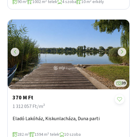
90 m²
1002 m² telek
4 szoba
10 m² erkély
39
370 M Ft
1 312 057 Ft/m²
Eladó Lakóház, Kiskunlacháza, Duna parti
282 m²
1594 m² telek
10 szoba