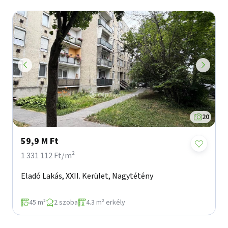
20
59,9 M Ft
1 331 112 Ft/m²
Eladó Lakás, XXII. Kerület, Nagytétény
45 m²
2 szoba
4.3 m² erkély