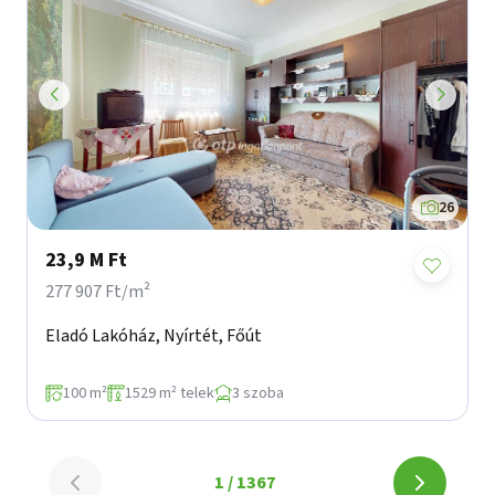
26
23,9 M Ft
277 907 Ft/m²
Eladó Lakóház, Nyírtét, Főút
100 m²
1529 m² telek
3 szoba
Lapozó
1 / 1367
Lapozó