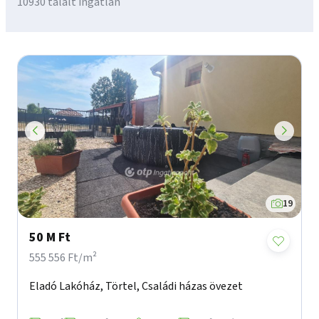
10930 talált ingatlan
19
50 M Ft
555 556 Ft/m²
Eladó Lakóház, Törtel, Családi házas övezet