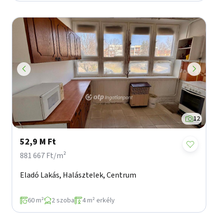
12
52,9 M Ft
881 667 Ft/m²
Eladó Lakás, Halásztelek, Centrum
60 m²
2 szoba
4 m² erkély