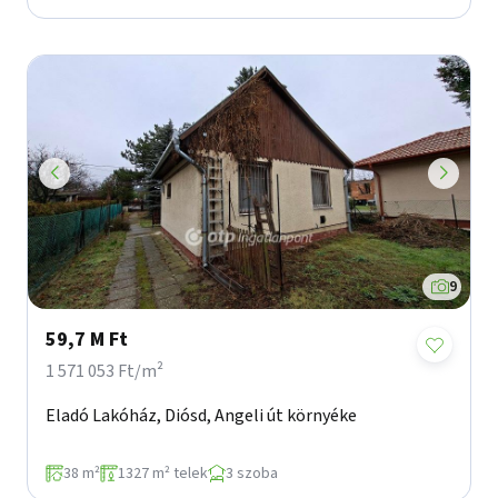
9
59,7 M Ft
1 571 053 Ft/m²
Eladó Lakóház, Diósd, Angeli út környéke
38 m²
1327 m² telek
3 szoba