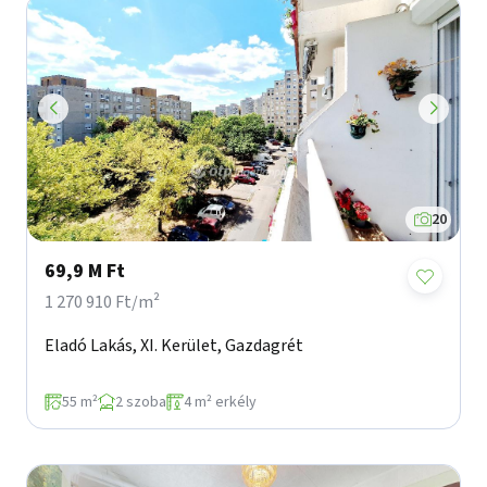
20
69,9 M Ft
1 270 910 Ft/m²
Eladó Lakás, XI. Kerület, Gazdagrét
55 m²
2 szoba
4 m² erkély