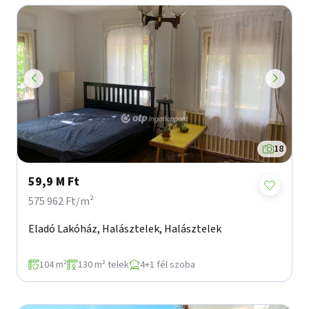
18
59,9 M Ft
575 962 Ft/m²
Eladó Lakóház, Halásztelek, Halásztelek
104 m²
130 m² telek
4+1 fél szoba