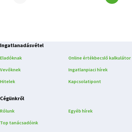
-
-
1.
1.
oldal
oldal
a(z)
a(z)
1367
oldalból
Ingatlanadásvétel
1367
oldalból
Eladóknak
Online értékbecslő kalkulátor
Vevőknek
Ingatlanpiaci hírek
Hitelek
Kapcsolatipont
Cégünkről
Rólunk
Egyéb hírek
Top tanácsadóink