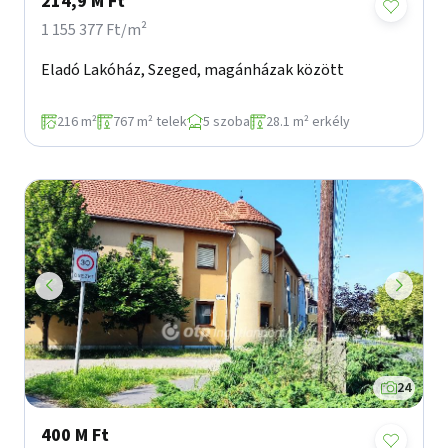
214,9 M Ft
1 155 377 Ft/m²
Eladó Lakóház, Szeged, magánházak között
216 m²
767 m² telek
5 szoba
28.1 m² erkély
24
400 M Ft