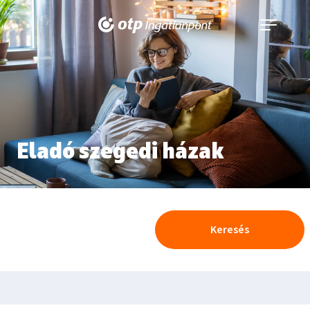
Navigáció
kinyitása
Eladó szegedi házak
Keresés