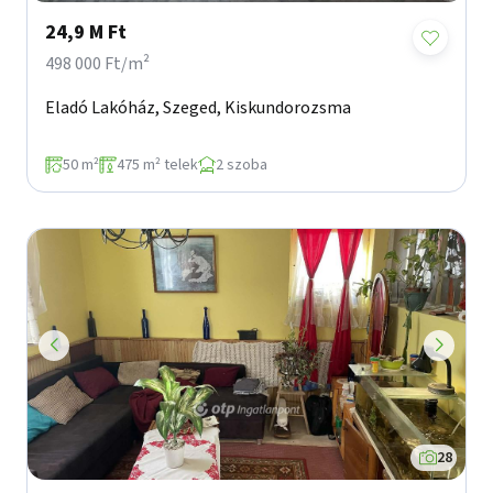
24,9 M Ft
498 000 Ft/m²
Eladó Lakóház, Szeged, Kiskundorozsma
50 m²
475 m² telek
2 szoba
28