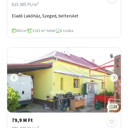
615 385 Ft/m²
Eladó Lakóház, Szeged, belterület
650 m²
1183 m² telek
8 szoba
21
79,9 M Ft