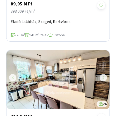
89,95 M Ft
398 009 Ft/m²
Eladó Lakóház, Szeged, Kertváros
226 m²
941 m² telek
9 szoba
24