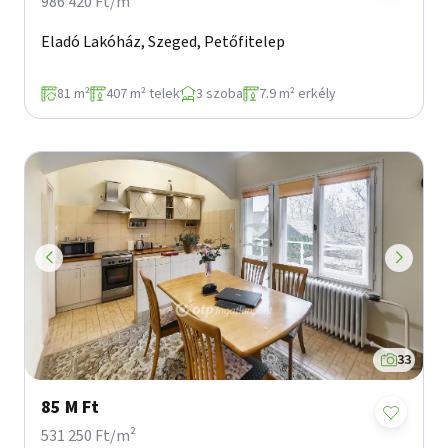
986 420 Ft/m²
Eladó Lakóház, Szeged, Petőfitelep
81 m²
407 m² telek
3 szoba
7.9 m² erkély
33
85 M Ft
531 250 Ft/m²