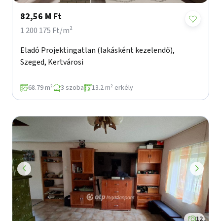
82,56 M Ft
1 200 175 Ft/m²
Eladó Projektingatlan (lakásként kezelendő),
Szeged, Kertvárosi
68.79 m²
3 szoba
13.2 m² erkély
12