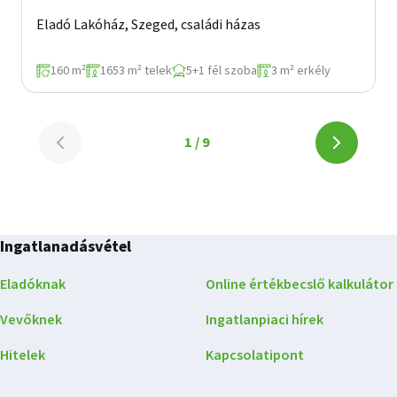
Eladó Lakóház, Szeged, családi házas
160 m²
1653 m² telek
5+1 fél szoba
3 m² erkély
Lapozó
1 / 9
Lapozó
-
-
1.
1.
oldal
oldal
a(z)
Ingatlanadásvétel
a(z)
9
oldalból
Eladóknak
Online értékbecslő kalkulátor
9
Vevőknek
Ingatlanpiaci hírek
oldalból
Hitelek
Kapcsolatipont