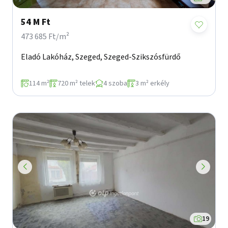
54 M Ft
473 685 Ft/m²
Eladó Lakóház, Szeged, Szeged-Szikszósfürdő
114 m²
720 m² telek
4 szoba
3 m² erkély
19