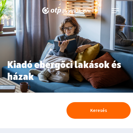
Navigáció
kinyitása
Kiadó ebergőci lakások és
házak
Keresés