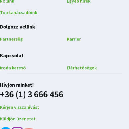
Rólunk
Egyéb hírek
Top tanácsadóink
Dolgozz velünk
Partnerség
Karrier
Kapcsolat
Iroda kereső
Elérhetőségek
Hívjon minket!
+36 (1) 3 666 456
Kérjen visszahívást
Küldjön üzenetet