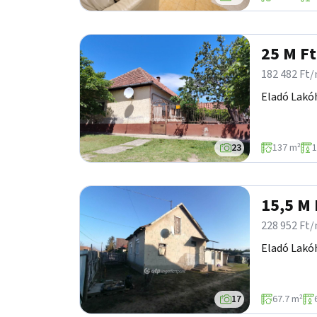
25 M Ft
182 482 Ft
Eladó Lakó
23
137 m²
1
15,5 M 
228 952 Ft
Eladó Lakóh
17
67.7 m²