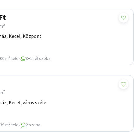
Ft
/m²
ház, Kecel, Központ
00 m² telek
3+1 fél szoba
/m²
áz, Kecel, város széle
39 m² telek
2 szoba