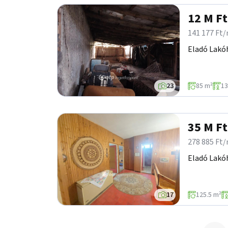
12 M Ft
141 177 Ft
Eladó Lakó
23
85 m²
13
35 M Ft
278 885 Ft
Eladó Lakó
17
125.5 m²