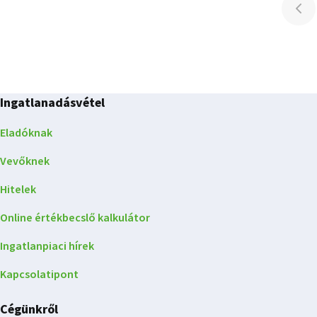
Lapozó
-
1.
oldal
a(z)
Ingatlanadásvétel
2
Eladóknak
oldalból
Vevőknek
Hitelek
Online értékbecslő kalkulátor
Ingatlanpiaci hírek
Kapcsolatipont
Cégünkről