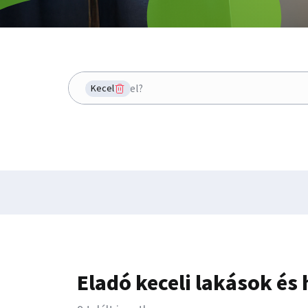
Hol keresel?
Kecel
Eladó keceli lakások és