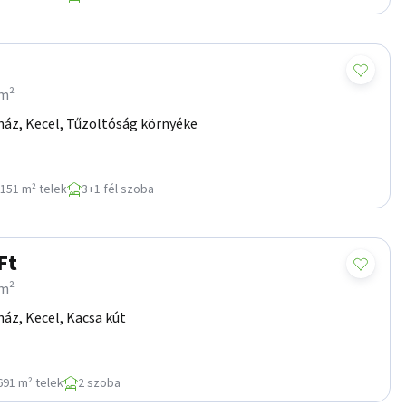
/m²
ház, Kecel, Tűzoltóság környéke
151 m² telek
3+1 fél szoba
Ft
/m²
áz, Kecel, Kacsa kút
691 m² telek
2 szoba