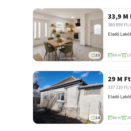
33,9 M 
380 899 Ft
Eladó Lakó
13
89 m²
15
29 M Ft
337 210 Ft
Eladó Lakóh
14
86 m²
28