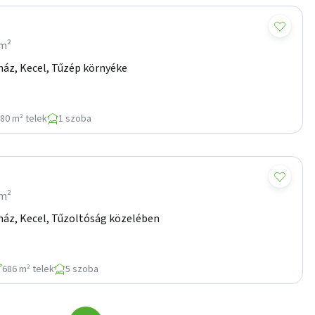
/m²
ház, Kecel, Tűzép környéke
80 m² telek
1 szoba
/m²
ház, Kecel, Tűzoltóság közelében
686 m² telek
5 szoba