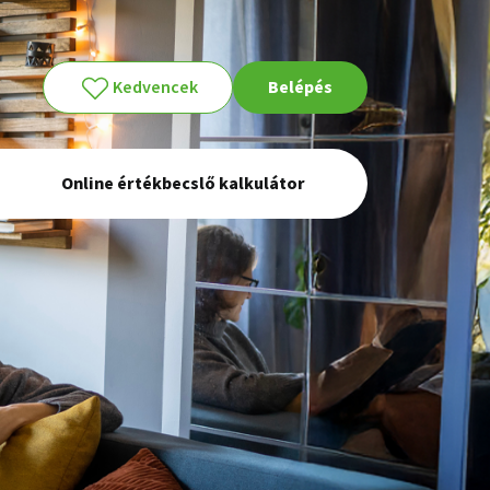
Kedvencek
Belépés
Online értékbecslő kalkulátor