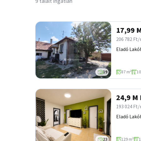
9 talált ingatlan
17,99 M
206 782 Ft
Eladó Lakóh
19
87 m²
10
24,9 M 
193 024 Ft
Eladó Lakóh
23
129 m²
1