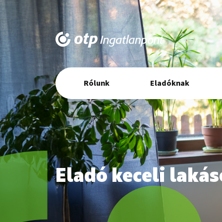
Elsődleges
Rólunk
Eladóknak
navigáció
Eladó keceli laká