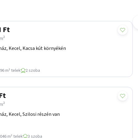
 Ft
/m²
áz, Kecel, Kacsa kút környékén
96 m² telek
2 szoba
Ft
/m²
áz, Kecel, Szilosi részén van
046 m² telek
3 szoba