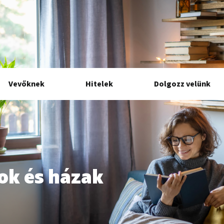
Vevőknek
Hitelek
Dolgozz velünk
sok és házak