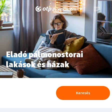
Navigáció
kinyitása
Eladó pálmonostorai
lakások és házak
Keresés