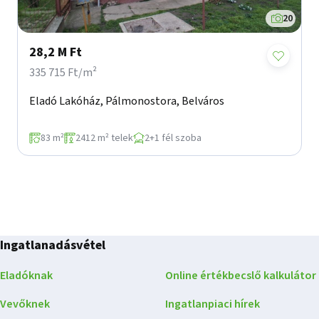
20
28,2 M Ft
335 715 Ft/m²
Eladó Lakóház, Pálmonostora, Belváros
83 m²
2412 m² telek
2+1 fél szoba
Ingatlanadásvétel
Eladóknak
Online értékbecslő kalkulátor
Vevőknek
Ingatlanpiaci hírek