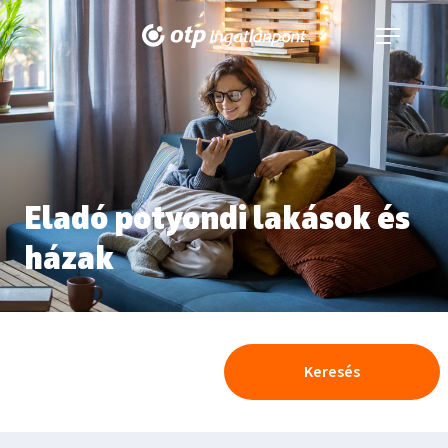
Navigáció
kinyitása
Eladó potyondi lakások és
házak
Keresés