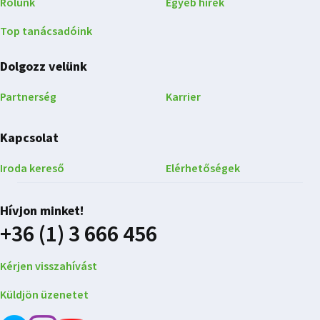
Rólunk
Egyéb hírek
Top tanácsadóink
Dolgozz velünk
Partnerség
Karrier
Kapcsolat
Iroda kereső
Elérhetőségek
Hívjon minket!
+36 (1) 3 666 456
Kérjen visszahívást
Küldjön üzenetet